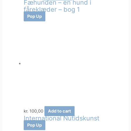
Fæhunden – en hund i
fåreklæder – bog 1
Pop Up
kr.
100,00
Add to cart
International Nutidskunst
Pop Up