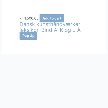
kr.
1.500,00
Add to cart
Dansk kunsthåndværker
leksikon Bind A-K og L-Å
Pop Up