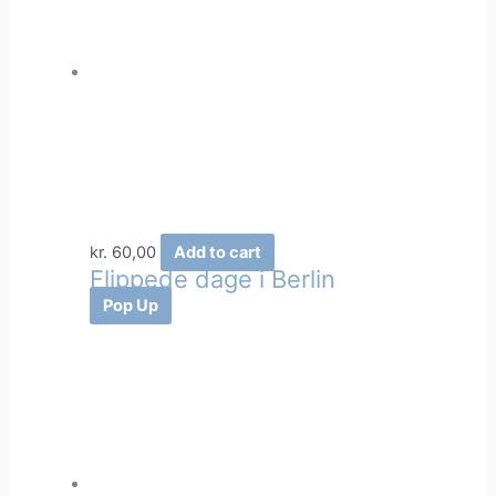
kr.
60,00
Add to cart
Flippede dage i Berlin
Pop Up