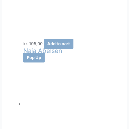
kr.
195,00
Add to cart
Naja Abelsen
Pop Up