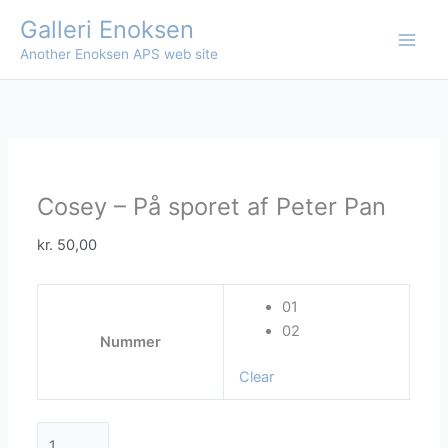
Skip
Galleri Enoksen
to
Another Enoksen APS web site
content
Cosey – På sporet af Peter Pan
kr.
50,00
01
02
Nummer
Clear
Cosey