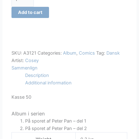
-
På
Add to cart
sporet
af
Peter
Pan
quantity
SKU:
A3121
Categories:
Album
,
Comics
Tag:
Dansk
Artist:
Cosey
Sammenlign
Description
Additional information
Kasse 50
Album i serien
På sporet af Peter Pan – del 1
På sporet af Peter Pan – del 2