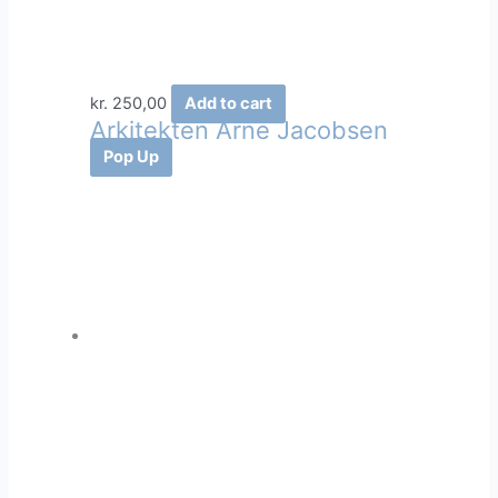
kr.
250,00
Add to cart
Arkitekten Arne Jacobsen
Pop Up