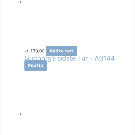
kr.
130,00
Add to cart
Gunborg’s sidste Tur – A0144
Pop Up