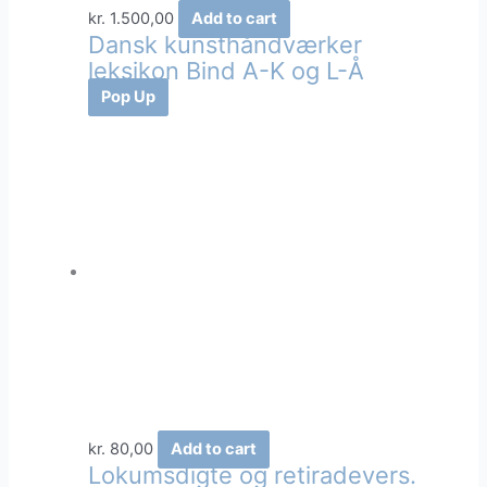
kr.
1.500,00
Add to cart
Dansk kunsthåndværker
leksikon Bind A-K og L-Å
Pop Up
kr.
80,00
Add to cart
Lokumsdigte og retiradevers.