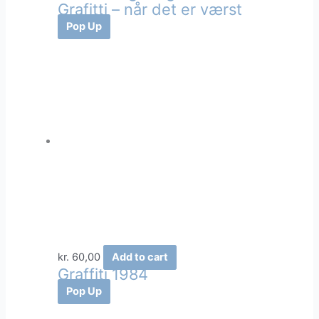
Grafitti – når det er værst
Pop Up
kr.
60,00
Add to cart
Graffiti 1984
Pop Up