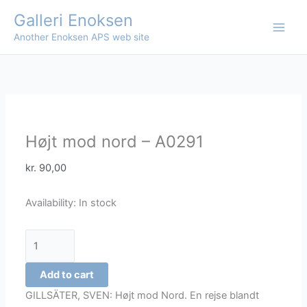
Skip
Galleri Enoksen
to
Another Enoksen APS web site
content
Højt mod nord – A0291
kr.
90,00
Availability:
In stock
Højt
mod
nord
Add to cart
-
GILLSÄTER, SVEN: Højt mod Nord. En rejse blandt
A0291