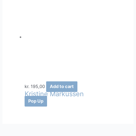
kr.
195,00
Add to cart
Kristine Markussen
Pop Up