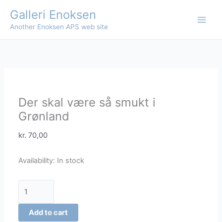
Skip
Galleri Enoksen
to
Another Enoksen APS web site
content
Der skal være så smukt i
Grønland
kr.
70,00
Availability:
In stock
Der
skal
være
Add to cart
så