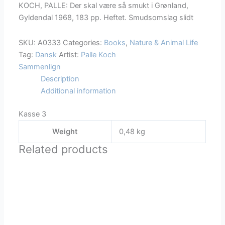
KOCH, PALLE: Der skal være så smukt i Grønland,
smukt
Gyldendal 1968, 183 pp. Heftet. Smudsomslag slidt
i
Grønland
SKU:
A0333
Categories:
Books
,
Nature & Animal Life
quantity
Tag:
Dansk
Artist:
Palle Koch
Sammenlign
Description
Additional information
Kasse 3
Weight
0,48 kg
Related products