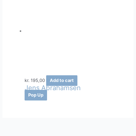
kr.
195,00
Add to cart
Jens Abrahamsen
Pop Up