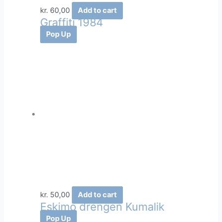
kr.
60,00
Add to cart
Graffiti 1984
Pop Up
kr.
50,00
Add to cart
Eskimo drengen Kumalik
Pop Up