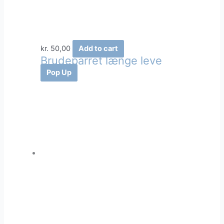
kr.
50,00
Add to cart
Brudeparret længe leve
Pop Up