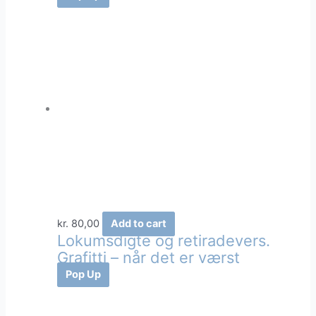
kr.
80,00
Add to cart
Lokumsdigte og retiradevers.
Grafitti – når det er værst
Pop Up