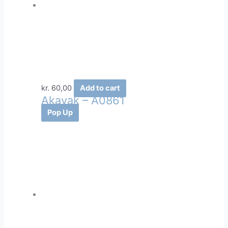
kr.
60,00
Add to cart
Akavak – A0861
Pop Up