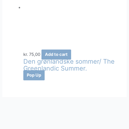
kr.
75,00
Add to cart
Den grønlandske sommer/ The
Greenlandic Summer.
Pop Up