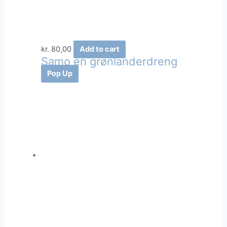
kr.
80,00
Add to cart
Samo en grønlanderdreng
Pop Up