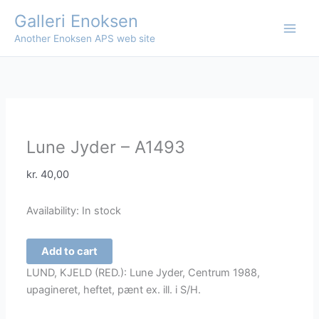
Skip
Galleri Enoksen
to
Another Enoksen APS web site
content
Lune Jyder – A1493
kr.
40,00
Availability:
In stock
Lune
Add to cart
Jyder
LUND, KJELD (RED.): Lune Jyder, Centrum 1988,
-
upagineret, heftet, pænt ex. ill. i S/H.
A1493
quantity