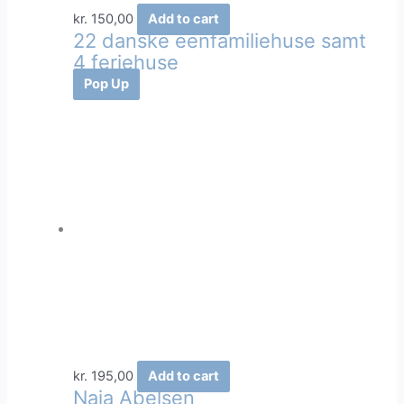
kr.
150,00
Add to cart
22 danske eenfamiliehuse samt
4 feriehuse
Pop Up
kr.
195,00
Add to cart
Naja Abelsen