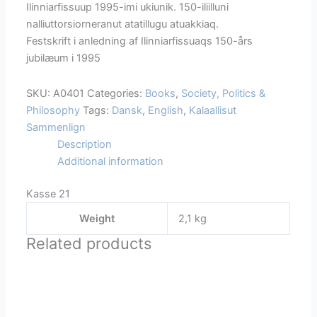
Ilinniarfissuup 1995-imi ukiunik. 150-iliilluni
nalliuttorsiorneranut atatillugu atuakkiaq.
Festskrift i anledning af Ilinniarfissuaqs 150-års
jubilæum i 1995
SKU:
A0401
Categories:
Books
,
Society, Politics &
Philosophy
Tags:
Dansk
,
English
,
Kalaallisut
Sammenlign
Description
Additional information
Kasse 21
Weight
2,1 kg
Related products