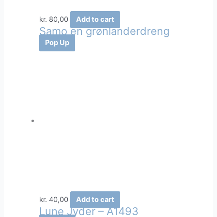
kr.
80,00
Add to cart
Samo en grønlanderdreng
Pop Up
kr.
40,00
Add to cart
Lune Jyder – A1493