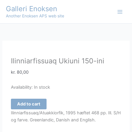
Skip
Galleri Enoksen
to
Another Enoksen APS web site
content
Ilinniarfissuaq Ukiuni 150-ini
kr.
80,00
Availability:
In stock
Ilinniarfissuaq
Add to cart
Ukiuni
Ilinniarfissuaq/Atuakkiorfik, 1995 hæftet 468 pp. Ill. S/H
150-
og farve. Greenlandic, Danish and English.
ini
quantity