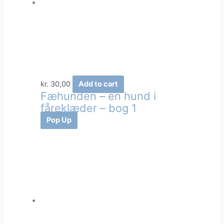
kr.
30,00
Add to cart
Fæhunden – en hund i
fåreklæder – bog 1
Pop Up