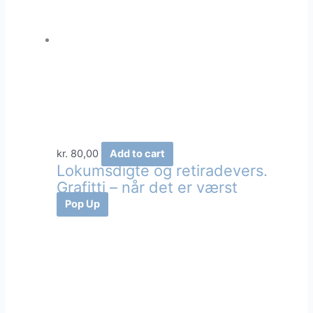
kr.
80,00
Add to cart
Lokumsdigte og retiradevers.
Grafitti – når det er værst
Pop Up