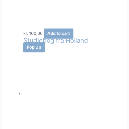
kr.
100,00
Add to cart
Studiebog fra Holland
Pop Up