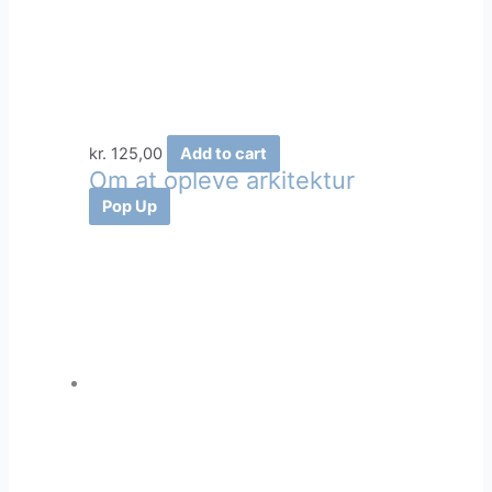
kr.
125,00
Add to cart
Om at opleve arkitektur
Pop Up