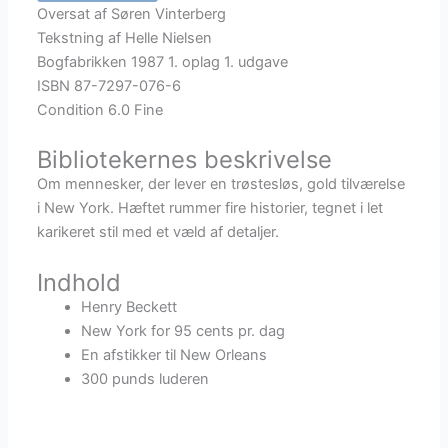
Bukowski-
Oversat af Søren Vinterberg
Matthias
Tekstning af Helle Nielsen
Schultheiss
Bogfabrikken 1987 1. oplag 1. udgave
-
ISBN 87-7297-076-6
New
Condition 6.0 Fine
York
for
Bibliotekernes beskrivelse
95
Om mennesker, der lever en trøstesløs, gold tilværelse
cents
i New York. Hæftet rummer fire historier, tegnet i let
pr
karikeret stil med et væld af detaljer.
dag
quantity
Indhold
Henry Beckett
New York for 95 cents pr. dag
En afstikker til New Orleans
300 punds luderen