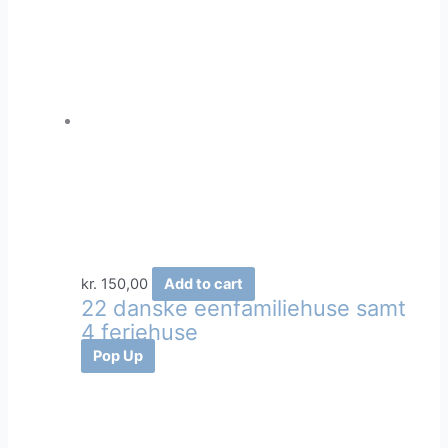
kr.
150,00
Add to cart
22 danske eenfamiliehuse samt
4 feriehuse
Pop Up