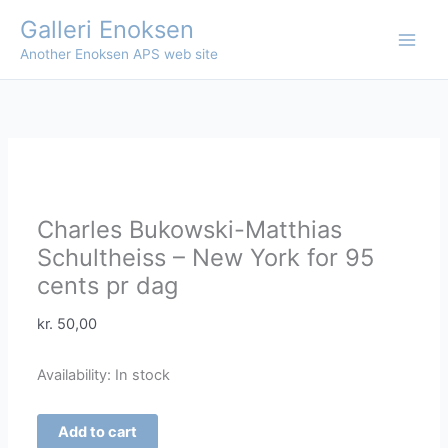
Skip
Galleri Enoksen
to
Another Enoksen APS web site
content
Charles Bukowski-Matthias
Schultheiss – New York for 95
cents pr dag
kr.
50,00
Availability:
In stock
Charles
Add to cart