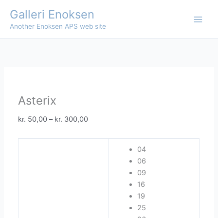
Skip
Galleri Enoksen
to
Another Enoksen APS web site
content
Asterix
Price
kr.
50,00
–
kr.
300,00
range:
kr. 50,00
04
through
06
kr. 300,00
09
16
19
25