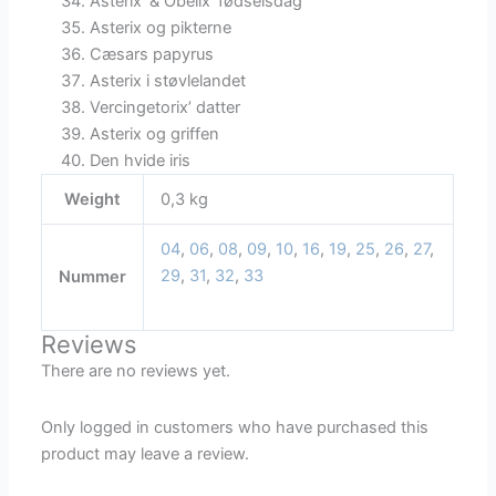
Asterix’ & Obelix’ fødselsdag
Asterix og pikterne
Cæsars papyrus
Asterix i støvlelandet
Vercingetorix’ datter
Asterix og griffen
Den hvide iris
Weight
0,3 kg
04
,
06
,
08
,
09
,
10
,
16
,
19
,
25
,
26
,
27
,
29
,
31
,
32
,
33
Nummer
Reviews
There are no reviews yet.
Only logged in customers who have purchased this
product may leave a review.