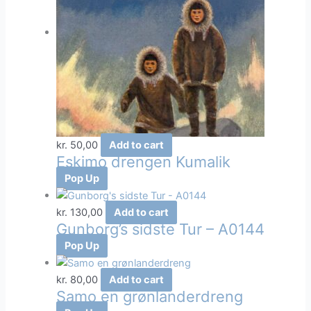
kr.
50,00
Add to cart
Eskimo drengen Kumalik
Pop Up
kr.
130,00
Add to cart
Gunborg’s sidste Tur – A0144
Pop Up
kr.
80,00
Add to cart
Samo en grønlanderdreng