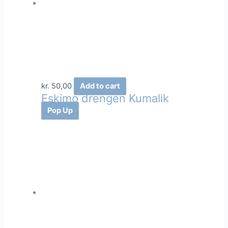
kr.
50,00
Add to cart
Eskimo drengen Kumalik
Pop Up