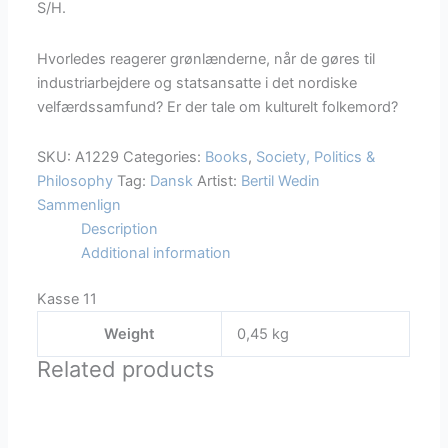
S/H.
A1229
quantity
Hvorledes reagerer grønlænderne, når de gøres til
industriarbejdere og statsansatte i det nordiske
velfærdssamfund? Er der tale om kulturelt folkemord?
SKU:
A1229
Categories:
Books
,
Society, Politics &
Philosophy
Tag:
Dansk
Artist:
Bertil Wedin
Sammenlign
Description
Additional information
Kasse 11
Weight
0,45 kg
Related products