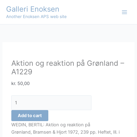
Skip
Galleri Enoksen
to
Another Enoksen APS web site
content
Aktion og reaktion på Grønland –
A1229
kr.
50,00
Aktion
og
reaktion
Add to cart
på
WEDIN, BERTIL: Aktion og reaktion på
Grønland
Grønland, Bramsen & Hjort 1972, 239 pp. Heftet, Ill. i
-