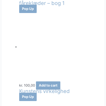
fåreklæder – bog 1
Pop Up
kr.
100,00
Add to cart
Kunstens virkelighed
Pop Up