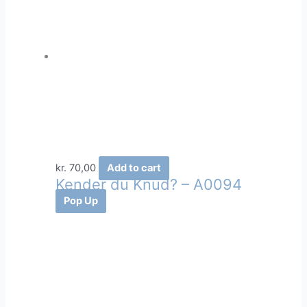
kr.
70,00
Add to cart
Kender du Knud? – A0094
Pop Up