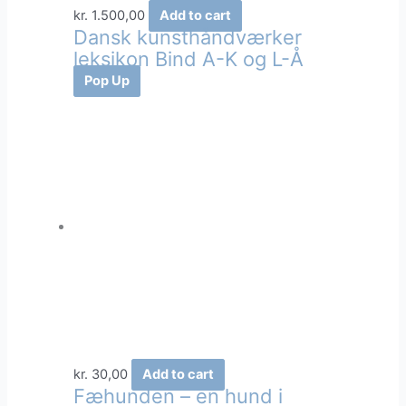
kr.
1.500,00
Add to cart
Dansk kunsthåndværker
leksikon Bind A-K og L-Å
Pop Up
kr.
30,00
Add to cart
Fæhunden – en hund i