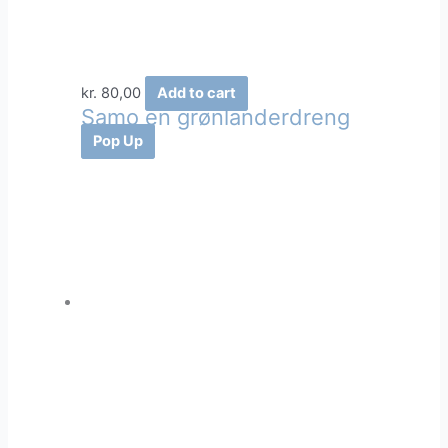
kr.
80,00
Add to cart
Samo en grønlanderdreng
Pop Up