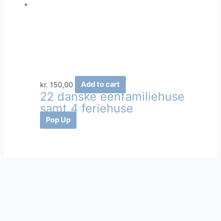
kr.
150,00
Add to cart
22 danske eenfamiliehuse
samt 4 feriehuse
Pop Up