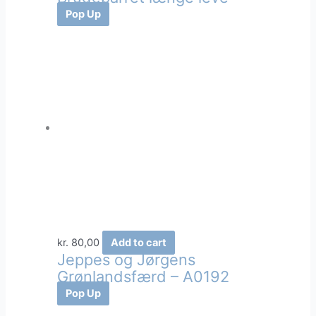
Pop Up
kr.
80,00
Add to cart
Jeppes og Jørgens
Grønlandsfærd – A0192
Pop Up