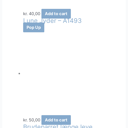
kr.
40,00
Add to cart
Lune Jyder – A1493
Pop Up
kr.
50,00
Add to cart
Brudeparret længe leve