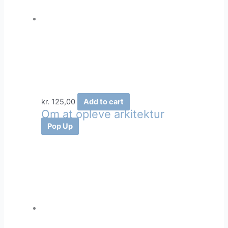
kr.
125,00
Add to cart
Om at opleve arkitektur
Pop Up