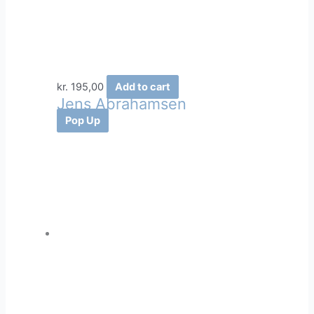
kr.
195,00
Add to cart
Jens Abrahamsen
Pop Up