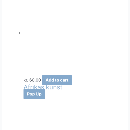
kr.
60,00
Add to cart
Afrikas kunst
Pop Up