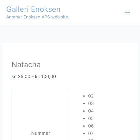
Skip
Galleri Enoksen
to
Another Enoksen APS web site
content
Natacha
Price
kr.
35,00
–
kr.
100,00
range:
kr. 35,00
02
through
03
kr. 100,00
04
05
06
Nummer
07